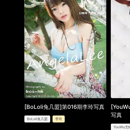
[BoLoli兔几盟]第016期李玲写真
[You
写真
BoLoli兔几盟
李玲
YouWu尤