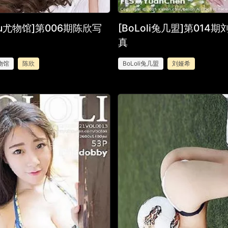
Wu尤物馆]第006期陈欣写
[BoLoli兔几盟]第014
真
物馆
陈欣
BoLoli兔几盟
刘娅希