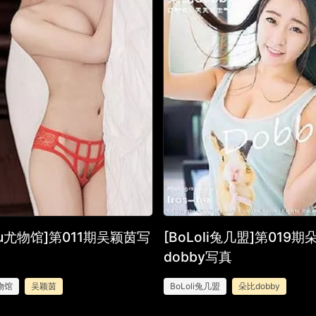
Wu尤物馆]第011期吴颖茵写
[BoLoli兔几盟]第019期
dobby写真
物馆
吴颖茵
BoLoli兔几盟
朵比dobby