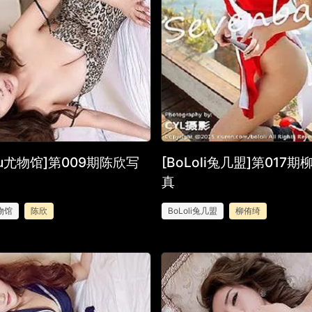
Wu尤物馆]第009期陈欣写
[BoLoli兔几盟]第017
真
物馆
陈欣
BoLoli兔几盟
柳侑绮