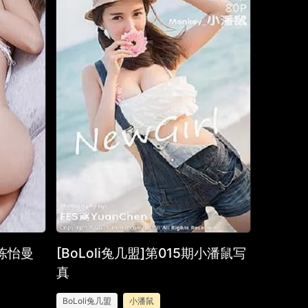
期陈怡曼
[BoLoli兔几盟]第015期小潘鼠写
真
BoLoli兔几盟
小潘鼠