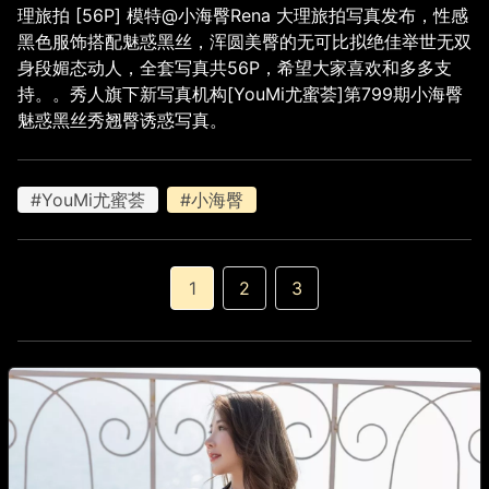
理旅拍 [56P] 模特@小海臀Rena 大理旅拍写真发布，性感
黑色服饰搭配魅惑黑丝，浑圆美臀的无可比拟绝佳举世无双
身段媚态动人，全套写真共56P，希望大家喜欢和多多支
持。。秀人旗下新写真机构[YouMi尤蜜荟]第799期小海臀
魅惑黑丝秀翘臀诱惑写真。
#YouMi尤蜜荟
#小海臀
1
2
3