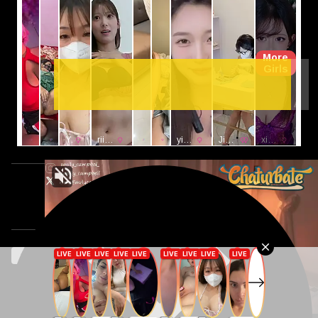
1
2
3
#YouMi尤蜜荟
#小海臀
↑
Sponsored ads