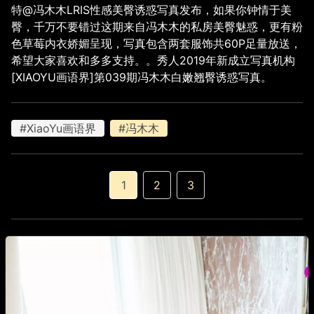
特@冯木木LRIS性感美臀诱惑写真发布，如果你钟情于美
臀，千万不要错过这期来自冯木木的私房美臀魅惑，更有粉
色草莓内衣娇媚呈现，写真包含两套服饰共60P足量放送，
希望大家喜欢和多多支持。。秀人2019年新成立写真机构
[XIAOYU画语界]第039期冯木木白嫩翘臀诱惑写真。
#XiaoYu画语界
#冯木木
1
2
3