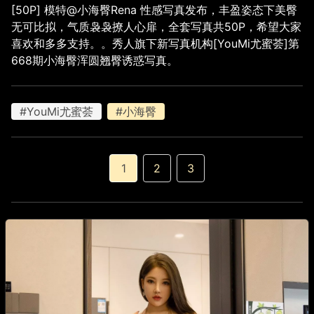
[50P] 模特@小海臀Rena 性感写真发布，丰盈姿态下美臀
无可比拟，气质袅袅撩人心扉，全套写真共50P，希望大家
喜欢和多多支持。。秀人旗下新写真机构[YouMi尤蜜荟]第
668期小海臀浑圆翘臀诱惑写真。
#YouMi尤蜜荟
#小海臀
1
2
3