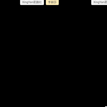
XingYan星颜社
李丽莎
XingYa