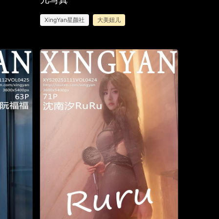
XingYan星颜社
大美妞儿