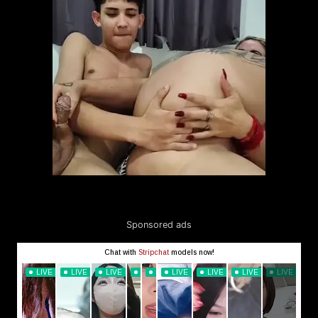
Sponsored ads