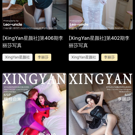
[XingYan星颜社]第406期李
[XingYan星颜社]第402期李
丽莎写真
丽莎写真
XingYan星颜社
李丽莎
XingYan星颜社
李丽莎