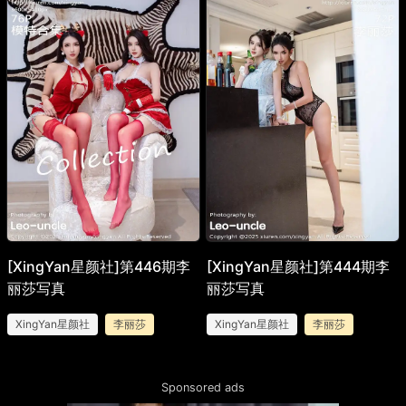
[XingYan星颜社]第446期李
[XingYan星颜社]第444期李
丽莎写真
丽莎写真
XingYan星颜社
李丽莎
XingYan星颜社
李丽莎
Sponsored ads