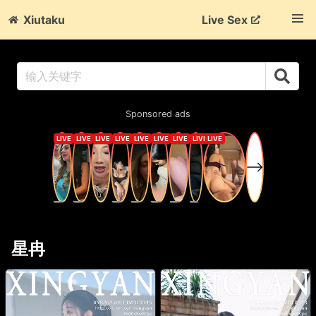
Xiutaku
Live Sex
Sponsored ads
星冉